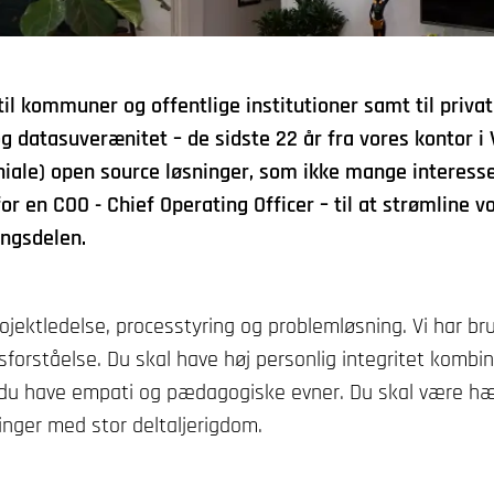
il kommuner og offentlige institutioner samt til priva
datasuverænitet – de sidste 22 år fra vores kontor i Va
niale) open source løsninger, som ikke mange interesse
or en COO - Chief Operating Officer – til at strømline v
ingsdelen.
 projektledelse, processtyring og problemløsning. Vi har 
sforståelse. Du skal have høj personlig integritet komb
l du have empati og pædagogiske evner. Du skal være hæ
inger med stor deltaljerigdom.