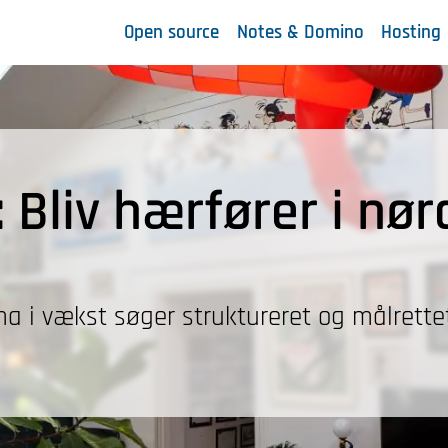
Open source
Notes & Domino
Hosting
 Bliv hærfører i nør
rma i vækst søger struktureret og målrett