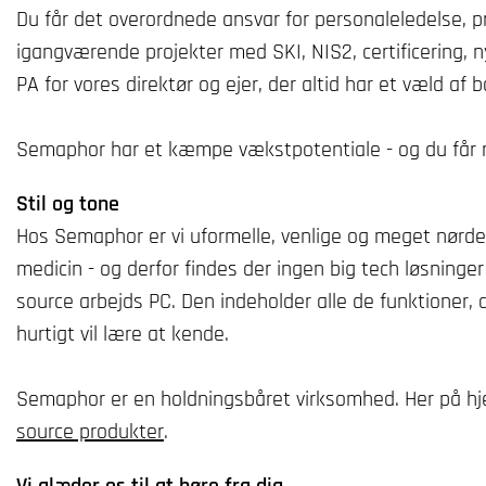
Du får det overordnede ansvar for personaleledelse, p
igangværende projekter med SKI, NIS2, certificering,
PA for vores direktør og ejer, der altid har et væld af bo
Semaphor har et kæmpe vækstpotentiale - og du får rig
Stil og tone
Hos Semaphor er vi uformelle, venlige og meget nørde
medicin - og derfor findes der ingen big tech løsning
source arbejds PC. Den indeholder alle de funktioner, d
hurtigt vil lære at kende.
Semaphor er en holdningsbåret virksomhed. Her på h
source produkter
.