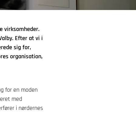
te virksomheder.
lby. Efter at vi i
rede sig for,
ores organisation,
brug for en moden
ineret med
rfører i nørdernes