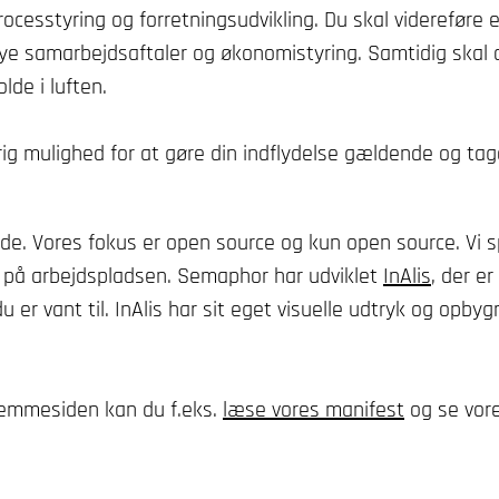
rocesstyring og forretningsudvikling. Du skal videreføre
 nye samarbejdsaftaler og økonomistyring. Samtidig skal
lde i luften.
 mulighed for at gøre din indflydelse gældende og tage 
de. Vores fokus er open source og kun open source. Vi s
er på arbejdspladsen. Semaphor har udviklet
InAlis
, der e
u er vant til. InAlis har sit eget visuelle udtryk og opby
jemmesiden kan du f.eks.
læse vores manifest
og se vor