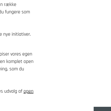
 en række
 du fungere som
nye initiativer.
piser vores egen
r en komplet open
gning, som du
es udvalg af
open