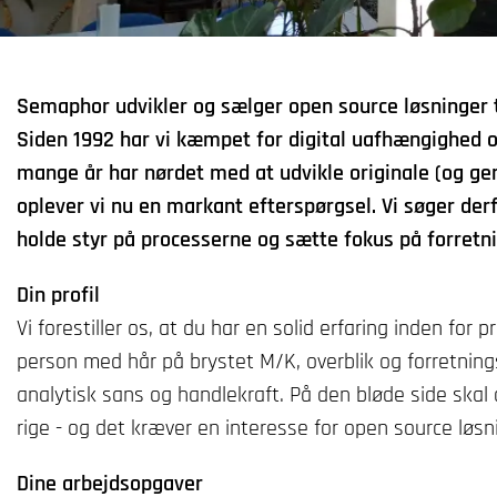
Semaphor udvikler og sælger open source løsninger t
Siden 1992 har vi kæmpet for digital uafhængighed og 
mange år har nørdet med at udvikle originale (og ge
oplever vi nu en markant efterspørgsel. Vi søger derf
holde styr på processerne og sætte fokus på forretn
Din profil
Vi forestiller os, at du har en solid erfaring inden for
person med hår på brystet M/K, overblik og forretning
analytisk sans og handlekraft. På den bløde side ska
rige - og det kræver en interesse for open source løsn
Dine arbejdsopgaver