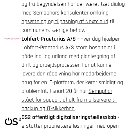
og fra begyndelsen har der været tæt dialog
med Semaphors konsulenter omkring
opsætning og tilpasning af Nextcloud
til
kommunens særlige behov.
Lohfert-Praetorius A/S
- Hver dag hjælper
Lohfert-Praetorius A/S store hospitaler i
både ind- og udland med planlægning af
drift og arbejdsprocesser. For at kunne
levere den rådgivning har medarbejderne
brug for en IT-platform, der kører smidigt og
problemfrit. I snart 20 år har
Semaphor
stået for support af alt fra mailservere til
backup og IT-sikkerhed
.
OS2 offentligt digitaliseringsfællesskab -
erstatter proprietære løsninger med open