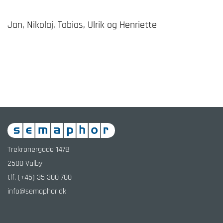
Jan, Nikolaj, Tobias, Ulrik og Henriette
Trekronergade 147B
2500
Valby
tlf.
(+45) 35 300 700
info@semaphor.dk