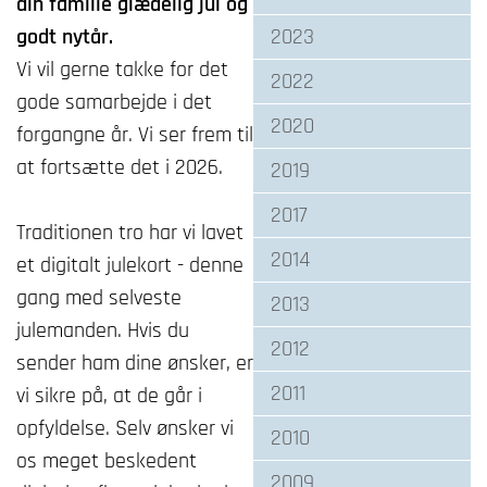
din familie glædelig jul og
godt nytår.
2023
Vi vil gerne takke for det
2022
gode samarbejde i det
2020
forgangne år. Vi ser frem til
at fortsætte det i 2026.
2019
2017
Traditionen tro har vi lavet
2014
et digitalt julekort - denne
gang med selveste
2013
julemanden. Hvis du
2012
sender ham dine ønsker, er
2011
vi sikre på, at de går i
opfyldelse. Selv ønsker vi
2010
os meget beskedent
2009